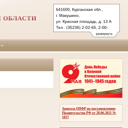
641600, Курганская обл.,
г. Макушино,
 ОБЛАСТИ
ул. Красная площадь, д. 13 А
Тел.: (35236) 2-02-65, 2-00-
08(ф.)
развернуть
makushinsky.krg@sudrf.ru
Запросы ОПФР по постановлению
Правительства РФ от 28.06.2021 №
1037