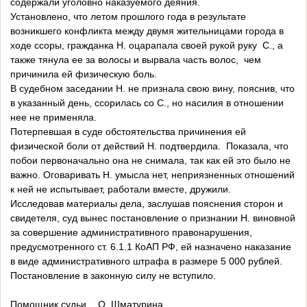
содержали уголовно наказуемого деяния.
Установлено, что летом прошлого года в результате
возникшего конфликта между двумя жительницами города в
ходе ссоры, гражданка Н. оцарапала своей рукой руку С., а
также тянула ее за волосы и вырвала часть волос, чем
причинила ей физическую боль.
В судебном заседании Н. не признала свою вину, пояснив, что
в указанный день, ссорилась со С., но насилия в отношении
нее не применяла.
Потерпевшая в суде обстоятельства причинения ей
физической боли от действий Н. подтвердила. Показала, что
побои первоначально она не снимала, так как ей это было не
важно. Оговаривать Н. умысла нет, неприязненных отношений
к ней не испытывает, работали вместе, дружили.
Исследовав материалы дела, заслушав пояснения сторон и
свидетеля, суд вынес постановление о признании Н. виновной
за совершение административного правонарушения,
предусмотренного ст. 6.1.1 КоАП РФ, ей назначено наказание
в виде административного штрафа в размере 5 000 рублей.
Постановление в законную силу не вступило.
Помощник судьи
О. Шматурина